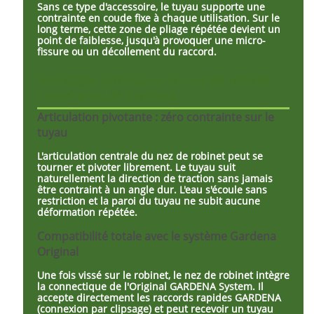
Sans ce type d'accessoire, le tuyau supporte une
contrainte en coude fixe à chaque utilisation. Sur le
long terme, cette zone de pliage répétée devient un
point de faiblesse, jusqu'à provoquer une micro-
fissure ou un décollement du raccord.
Avantages principaux du nez de robinet
coudé articulé Gardena
Articulation pivotante : zéro contrainte sur le
tuyau
L'articulation centrale du nez de robinet peut se
tourner et pivoter librement. Le tuyau suit
naturellement la direction de traction sans jamais
être contraint à un angle dur. L'eau s'écoule sans
restriction et la paroi du tuyau ne subit aucune
déformation répétée.
Compatibilité totale avec le système Gardena
Original
Une fois vissé sur le robinet, le nez de robinet intègre
la connectique de l'Original GARDENA System. Il
accepte directement les raccords rapides GARDENA
(connexion par clipsage) et peut recevoir un tuyau