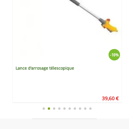
%
-10%
Lance d'arrosage télescopique
€
39,60 €