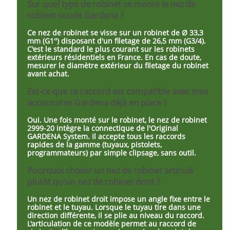
Sur quel type de robinet se monte le nez de
robinet coudé Gardena ?
Ce nez de robinet se visse sur un robinet de Ø 33,3
mm (G1'') disposant d'un filetage de 26,5 mm (G3/4).
C'est le standard le plus courant sur les robinets
extérieurs résidentiels en France. En cas de doute,
mesurer le diamètre extérieur du filetage du robinet
avant achat.
Est-ce que ce raccord est compatible avec mes
accessoires Gardena déjà en place ?
Oui. Une fois monté sur le robinet, le nez de robinet
2999-20 intègre la connectique de l'Original
GARDENA System. Il accepte tous les raccords
rapides de la gamme (tuyaux, pistolets,
programmateurs) par simple clipsage, sans outil.
Pourquoi choisir un nez de robinet articulé
plutôt qu'un nez de robinet droit ?
Un nez de robinet droit impose un angle fixe entre le
robinet et le tuyau. Lorsque le tuyau tire dans une
direction différente, il se plie au niveau du raccord.
L'articulation de ce modèle permet au raccord de