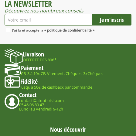
LA NEWSLETTER
Découvrez nos nombreux conseils
J'ai lu et accepte la
« politique de confidentialité ».
Livraison
OFFERTE DÈS 80€*
Paiement
CB, 3 à 10x CB, Virement, Chèques, 3xChèques
Fidélité
Jusqu'à 50€ de cashback par commande
Contact
contact@atoutloisir.com
05 46 06 89 47
Lundi au Vendredi 9-12h
Nous découvrir