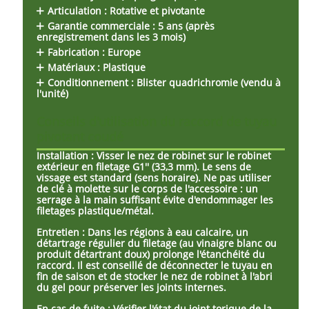
Articulation :
Rotative et pivotante
Garantie commerciale :
5 ans (après
enregistrement dans les 3 mois)
Fabrication :
Europe
Matériaux :
Plastique
Conditionnement :
Blister quadrichromie (vendu à
l'unité)
Conseils d'utilisation du raccord de tuyau
pivotant coudé
Installation :
Visser le nez de robinet sur le robinet
extérieur en filetage G1'' (33,3 mm). Le sens de
vissage est standard (sens horaire). Ne pas utiliser
de clé à molette sur le corps de l'accessoire : un
serrage à la main suffisant évite d'endommager les
filetages plastique/métal.
Entretien :
Dans les régions à eau calcaire, un
détartrage régulier du filetage (au vinaigre blanc ou
produit détartrant doux) prolonge l'étanchéité du
raccord. Il est conseillé de déconnecter le tuyau en
fin de saison et de stocker le nez de robinet à l'abri
du gel pour préserver les joints internes.
En cas de fuite :
Vérifier l'état du joint torique de la