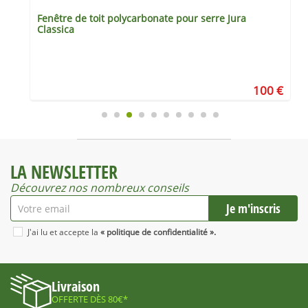
Fenêtre de toit polycarbonate pour serre Jura
Classica
€
100 €
LA NEWSLETTER
Découvrez nos nombreux conseils
J'ai lu et accepte la
« politique de confidentialité ».
Livraison
OFFERTE DÈS 80€*