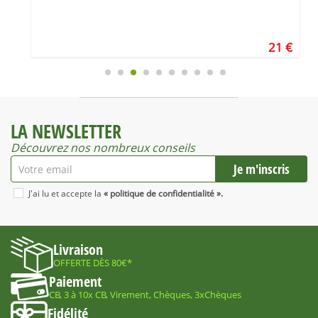
€
21 €
LA NEWSLETTER
Découvrez nos nombreux conseils
J'ai lu et accepte la
« politique de confidentialité ».
Livraison
OFFERTE DÈS 80€*
Paiement
CB, 3 à 10x CB, Virement, Chèques, 3xChèques
Fidélité