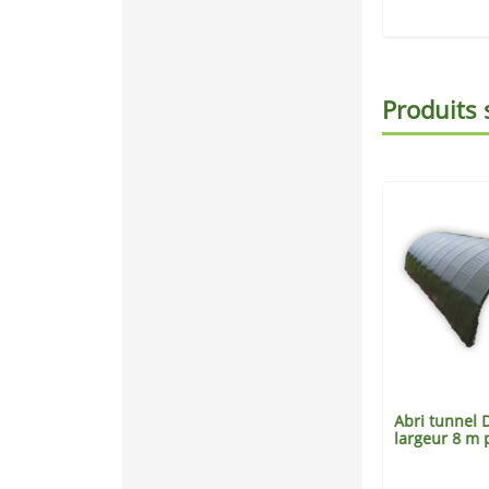
Produits 
e 5x5
CARPORT BASE 3x5
Abri tunnel
hauteur 4m
largeur 8 m 