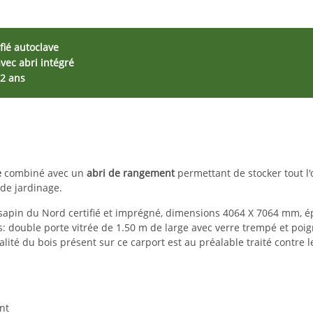
ifié autoclave
vec abri intégré
 2 ans
e
combiné avec un
abri de rangement
permettant de stocker tout l'
 de jardinage
.
sapin du Nord certifié et imprégné, dimensions 4064 X 7064 mm, é
s:
double porte vitrée de 1.50 m de large
avec verre trempé et poign
ralité du bois présent sur ce carport est au préalable traité contre 
nt