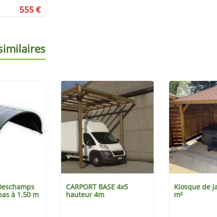
555 €
similaires
 Deschamps
CARPORT BASE 4x5
Kiosque de j
pas à 1.50 m
hauteur 4m
m²