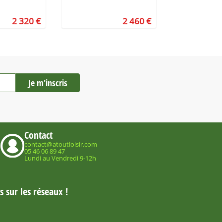
2 320 €
2 460 €
Contact
contact@atoutloisir.com
05 46 06 89 47
Lundi au Vendredi 9-12h
 sur les réseaux !