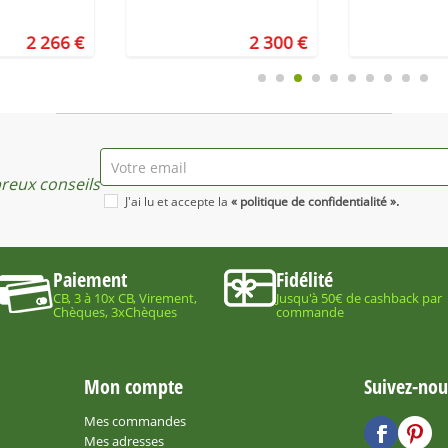
2 266 €
2 300 €
eux conseils
J'ai lu et accepte la
« politique de confidentialité ».
Paiement
Fidélité
CB, 3 à 10x CB, Virement,
Jusqu'à 50€ de cashback par
Chèques, 3xChèques
commande
Mon compte
Suivez-nous
Mes commandes
Mes adresses