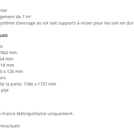
nter
ngement de 7 m²
système d'ancrage au sol soit supports à visser pour les sols en du
ques
is
 7064 mm
064 mm
2718 mm
20 x 120 mm
ans
de la porte: 1586 x 1737 mm
 plat
n France Métropolitaine uniquement.
ntractuels