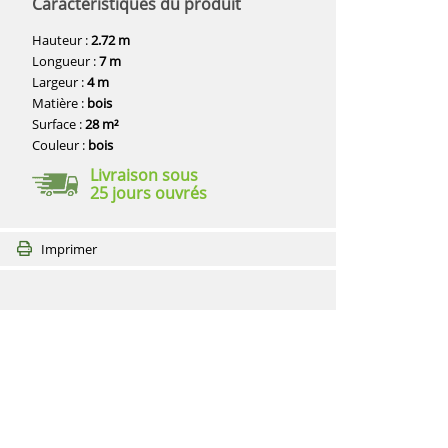
Caractéristiques du produit
Hauteur :
2.72 m
Longueur :
7 m
Largeur :
4 m
Matière :
bois
Surface :
28 m²
Couleur :
bois
Livraison sous
25 jours ouvrés
Imprimer