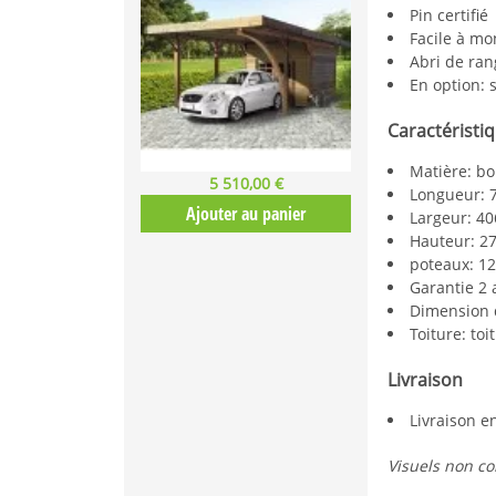
Pin certifié
Facile à mo
Abri de ra
En option: 
Caractéristi
Matière: bo
5 510,00 €
Longueur:
Ajouter au panier
Largeur: 4
Hauteur: 
poteaux: 1
Garantie 2 
Dimension 
Toiture: toit
Livraison
Livraison e
Visuels non co