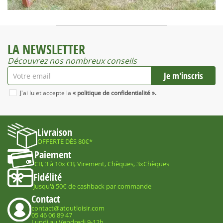
LA NEWSLETTER
Découvrez nos nombreux conseils
J'ai lu et accepte la
« politique de confidentialité ».
Livraison
OFFERTE DÈS 80€*
Paiement
CB, 3 à 10x CB, Virement, Chèques, 3xChèques
Fidélité
Jusqu'à 50€ de cashback par commande
Contact
contact@atoutloisir.com
05 46 06 89 47
Lundi au Vendredi 9-12h