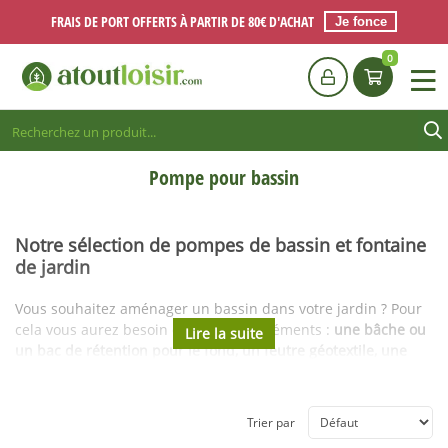
FRAIS DE PORT OFFERTS À PARTIR DE 80€ D'ACHAT
Je fonce
0
Pompe pour bassin
Notre sélection de pompes de bassin et fontaine
de jardin
Vous souhaitez aménager un bassin dans votre jardin ? Pour
cela vous aurez besoin de plusieurs éléments :
une bâche ou
un bac de rétention pour le fond, un feutre géotextile, une
cascade, …
Mais, l'élément principal sera la
pompe pour
bassin filtrante
. En effet, la pompe pour bassin est
indispensable pour
aérer l'eau et la recycler à travers un
Trier par
filtre
, mais également pour
alimenter une éventuelle fontaine