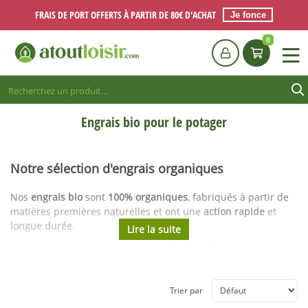
FRAIS DE PORT OFFERTS À PARTIR DE 80€ D'ACHAT
Je fonce
0
Engrais bio pour le potager
Notre sélection d'engrais organiques
Nos
engrais bio
sont
100% organiques
, fabriqués à partir de
matières premières naturelles et ont une
action rapide
et
longue durée
.
Ces engrais sont
utilisables en
agriculture
biologique
.
Que ce
soit pour vos fruits, légumes, ou vos plantes, ces
engrais
les
préserveront et leur donneront un
coup de foue
t naturel pour
obtenir de
belles plantations
.
Trier par