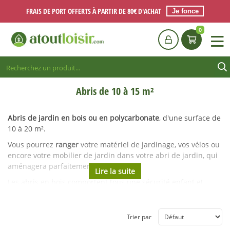
FRAIS DE PORT OFFERTS À PARTIR DE 80€ D'ACHAT
Je fonce
0
Abris de 10 à 15 m²
Abris de jardin en bois ou en polycarbonate
, d'une surface de
10 à 20 m².
Vous pourrez
ranger
votre matériel de jardinage, vos vélos ou
encore votre mobilier de jardin dans votre abri de jardin, qui
aménagera parfaitement votre jardin.
Les abris en bois comportent tous une sécurité enfant et
peuvent être fermés à clés ainsi qu'un
kit d'aération
permettant de renouveler l'air au sein de l'abri.
Trier par