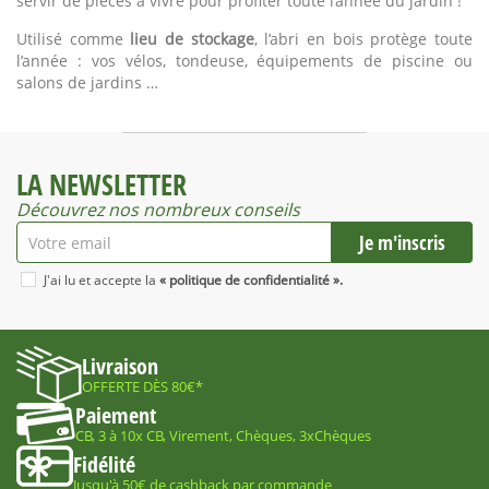
servir de pièces à vivre pour profiter toute l’année du jardin !
Utilisé comme
lieu de stockage
, l’abri en bois protège toute
l’année : vos vélos, tondeuse, équipements de piscine ou
salons de jardins …
LA NEWSLETTER
Découvrez nos nombreux conseils
J'ai lu et accepte la
« politique de confidentialité ».
Livraison
OFFERTE DÈS 80€*
Paiement
CB, 3 à 10x CB, Virement, Chèques, 3xChèques
Fidélité
Jusqu'à 50€ de cashback par commande