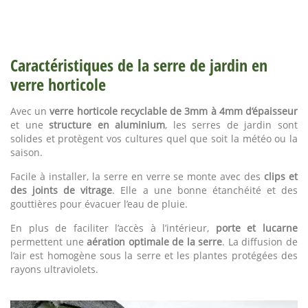
installer, avec des clips et des joints de vitrage. La serre en
verre horticole laisse pénétrer environ 90% de la lumière du
soleil, sans laisser passer les rayons ultraviolets. Le verre
horticole ne se décolore pas, est facile à nettoyer et retient
Caractéristiques de la serre de jardin en
bien la chaleur.
verre horticole
Avec un
verre horticole recyclable de 3mm à 4mm d’épaisseur
et une
structure en aluminium
, les serres de jardin sont
solides et protègent vos cultures quel que soit la météo ou la
saison.
Facile à installer, la serre en verre se monte avec des
clips et
des joints de vitrage
. Elle a une bonne étanchéité et des
gouttières pour évacuer l’eau de pluie.
En plus de faciliter l’accès à l’intérieur,
porte et lucarne
permettent une
aération optimale de la serre
. La diffusion de
l’air est homogène sous la serre et les plantes protégées des
rayons ultraviolets.