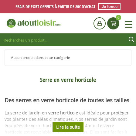
FRAIS DE PORT OFFERTS À PARTIR DE 80€ D'ACHAT
Je fonce
0
Aucun produit dans cette catégorie
Serre en verre horticole
Des serres en verre horticole de toutes les tailles
La serre de jardin en
verre horticole
est idéale pour protéger
vos plantes des aléas climatiques. Nos serres de jardin sont
équipées de verre horticole de 3mm et 4mm. Le verre
horticole est recyclable et ne s'altère pas. Elles sont faciles à